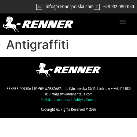
contenuto
info@rennerpolska.com
+48 512 080 050
M
T
Antigraffiti
RENNER POLSKA | 04-769 WARSZAWA | ul. Cylichowska 13/15 | tel/fax: + +48 512 080
050 magazyn@renneritalia.com
Polityka prywatności
|
Polityka Cookie
Copyright All Rights Reserved © 2026