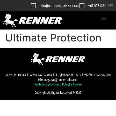
contenuto
info@rennerpolska.com
+48 512 080 050
M
T
Ultimate Protection
RENNER POLSKA | 04-769 WARSZAWA | ul. Cylichowska 13/15 | tel/fax: + +48 512 080
050 magazyn@renneritalia.com
Polityka prywatności
|
Polityka Cookie
Copyright All Rights Reserved © 2026