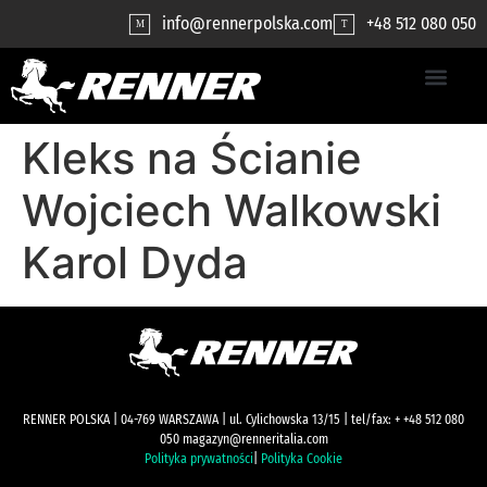
contenuto
info@rennerpolska.com
+48 512 080 050
M
T
Kleks na Ścianie
Wojciech Walkowski
Karol Dyda
RENNER POLSKA | 04-769 WARSZAWA | ul. Cylichowska 13/15 | tel/fax: + +48 512 080
050 magazyn@renneritalia.com
Polityka prywatności
|
Polityka Cookie