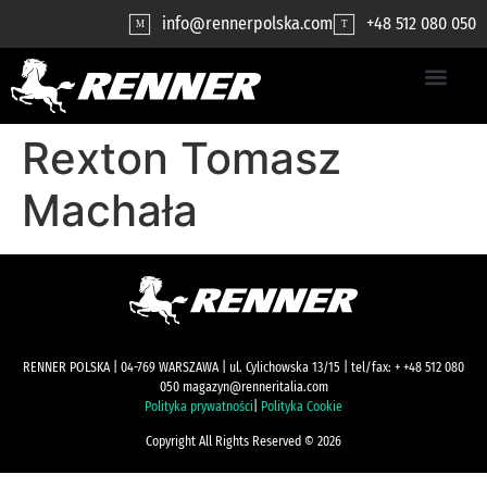
contenuto
info@rennerpolska.com
+48 512 080 050
M
T
Rexton Tomasz
Machała
RENNER POLSKA | 04-769 WARSZAWA | ul. Cylichowska 13/15 | tel/fax: + +48 512 080
050 magazyn@renneritalia.com
Polityka prywatności
|
Polityka Cookie
Copyright All Rights Reserved © 2026