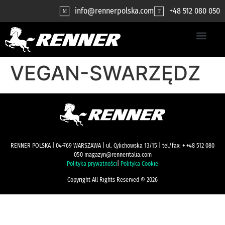
contenuto
info@rennerpolska.com
+48 512 080 050
M
T
VEGAN-SWARZĘDZ
RENNER POLSKA | 04-769 WARSZAWA | ul. Cylichowska 13/15 | tel/fax: + +48 512 080
050 magazyn@renneritalia.com
Polityka prywatności
|
Polityka Cookie
Copyright All Rights Reserved © 2026